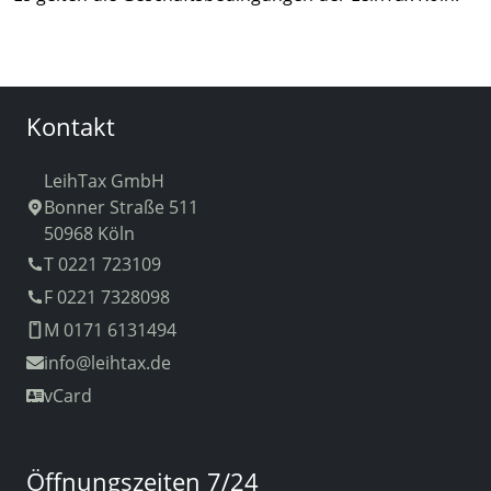
Kontakt
LeihTax GmbH
Bonner Straße 511
50968 Köln
T 0221 723109
F 0221 7328098
M 0171 6131494
info
@leihtax.de
vCard
Öffnungszeiten 7/24